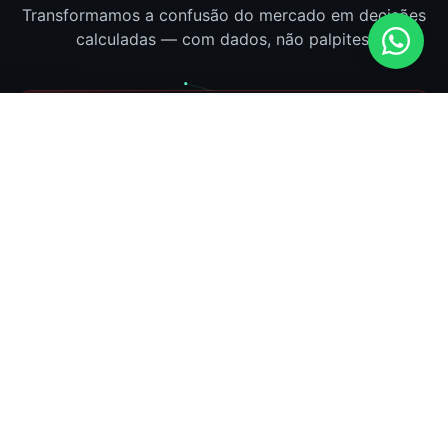
Transformamos a confusão do mercado em decisões
calculadas — com dados, não palpites.
O Problema
O trader opera em um campo minado: ruído,
impulsividade e excesso de informação. Sem
método, cada clique é um risco mal medido — e
a confiança se perde no processo.
Decisões emocionais, métricas difusas.
Entrada/saída sem probabilidade clara.
Dificuldade de comprovar evolução.