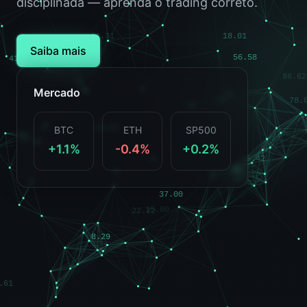
disciplinada — aprenda o trading correto.
Saiba mais
Mercado
BTC
ETH
SP500
+1.1%
-0.4%
+0.2%